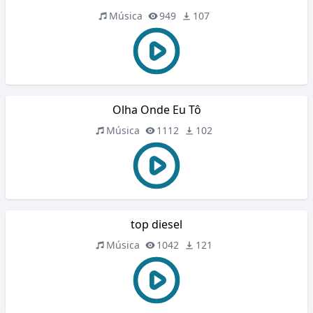
Música
949
107
Olha Onde Eu Tô
Música
1112
102
top diesel
Música
1042
121