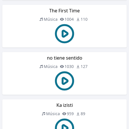
The First Time
Música
1004
110
no tiene sentido
Música
1030
127
Ka izisti
Música
959
89