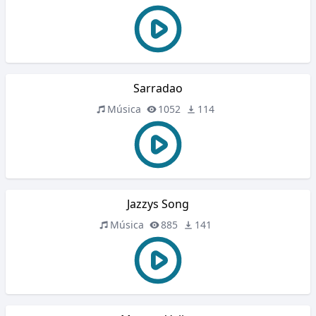
Sarradao
Música
1052
114
Jazzys Song
Música
885
141