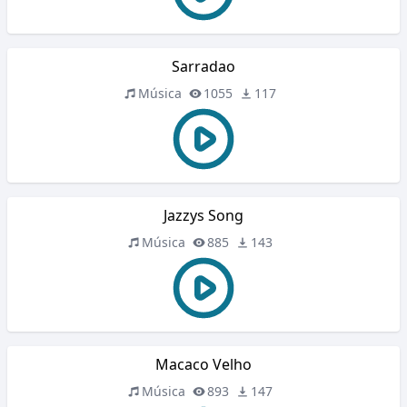
Sarradao
Música
1055
117
Jazzys Song
Música
885
143
Macaco Velho
Música
893
147