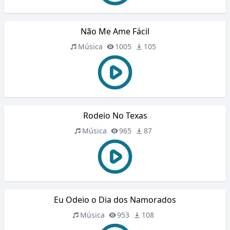
Não Me Ame Fácil
Música
1005
105
Rodeio No Texas
Música
965
87
Eu Odeio o Dia dos Namorados
Música
953
108