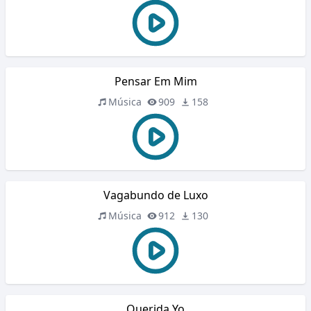
Pensar Em Mim
Música
909
158
Vagabundo de Luxo
Música
912
130
Querida Yo