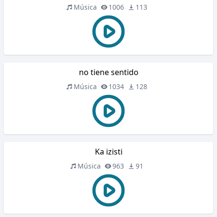
Música
1006
113
no tiene sentido
Música
1034
128
Ka izisti
Música
963
91