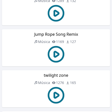
Música
1289
132
Jump Rope Song Remix
Música
1169
127
twilight zone
Música
1276
165