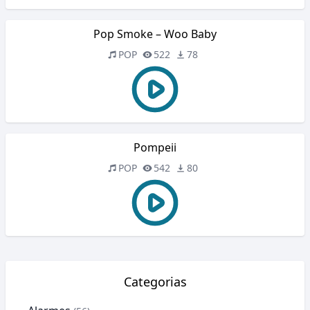
Pop Smoke – Woo Baby
POP
522
78
Pompeii
POP
542
80
Categorias