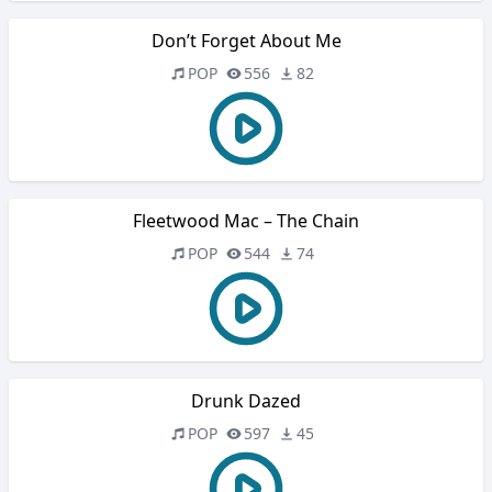
Don’t Forget About Me
POP
556
82
Fleetwood Mac – The Chain
POP
544
74
Drunk Dazed
POP
597
45