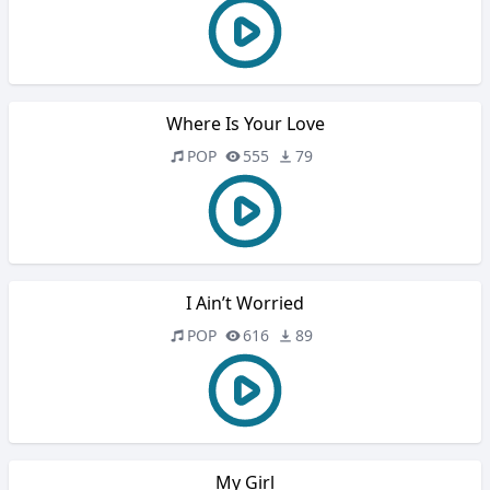
Where Is Your Love
POP
555
79
I Ain’t Worried
POP
616
89
My Girl