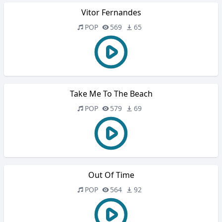
Vitor Fernandes
POP
569
65
Take Me To The Beach
POP
579
69
Out Of Time
POP
564
92