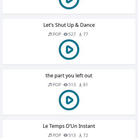
Let’s Shut Up & Dance
POP
527
77
the part you left out
POP
513
81
Le Temps D’Un Instant
POP
513
72