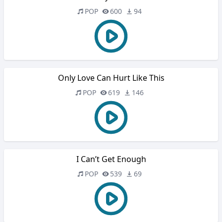
POP
600
94
Only Love Can Hurt Like This
POP
619
146
I Can’t Get Enough
POP
539
69