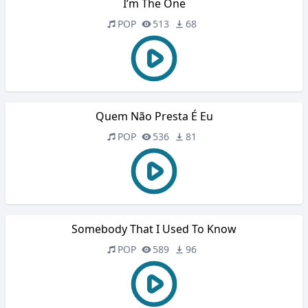
I’m The One
POP
513
68
Quem Não Presta É Eu
POP
536
81
Somebody That I Used To Know
POP
589
96