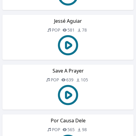
Jessé Aguiar
POP
581
78
Save A Prayer
POP
639
105
Por Causa Dele
POP
565
98