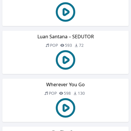
Luan Santana – SEDUTOR
POP
593
72
Wherever You Go
POP
598
130