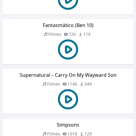
Fantasmático (Ben 10)
Filmes
720
119
Supernatural – Carry On My Wayward Son
Filmes
1146
349
Simpsons
Filmes
1018
129