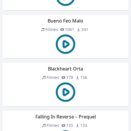
Bueno Feo Malo
Filmes
1061
341
Blackheart Orta
Filmes
778
156
Falling In Reverse – Prequel
Filmes
735
133