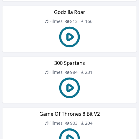
Godzilla Roar
Filmes
813
166
300 Spartans
Filmes
984
231
Game Of Thrones 8 Bit V2
Filmes
903
204