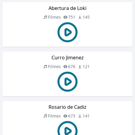
Abertura de Loki
Filmes
751
145
Curro Jimenez
Filmes
676
121
Rosario de Cadiz
Filmes
673
141