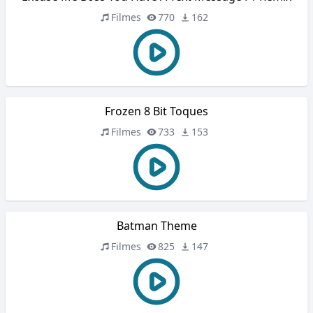
Filmes
770
162
Frozen 8 Bit Toques
Filmes
733
153
Batman Theme
Filmes
825
147