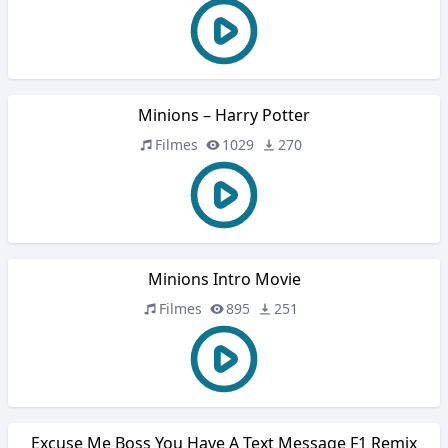
Minions – Harry Potter
Filmes
1029
270
Minions Intro Movie
Filmes
895
251
Excuse Me Boss You Have A Text Message F1 Remix