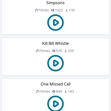
Simpsons
Filmes
1022
130
Kill Bill Whistle
Filmes
979
259
One Missed Call
Filmes
849
143