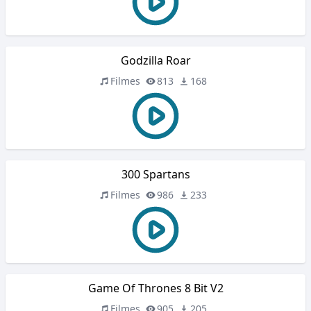
Godzilla Roar
Filmes
813
168
300 Spartans
Filmes
986
233
Game Of Thrones 8 Bit V2
Filmes
905
205