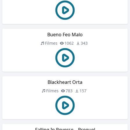
Bueno Feo Malo
Filmes
1062
343
Blackheart Orta
Filmes
783
157
Falling In Reverse – Prequel