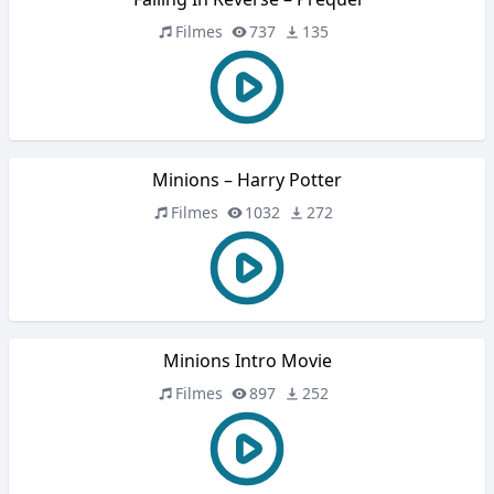
Filmes
737
135
Minions – Harry Potter
Filmes
1032
272
Minions Intro Movie
Filmes
897
252