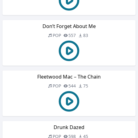
Don’t Forget About Me
POP
557
83
Fleetwood Mac – The Chain
POP
544
75
Drunk Dazed
POP
598
45