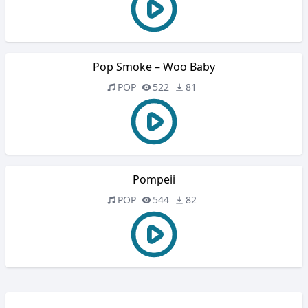
Pop Smoke – Woo Baby
POP
522
81
Pompeii
POP
544
82