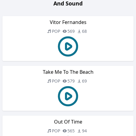
And Sound
Vitor Fernandes
POP
569
68
Take Me To The Beach
POP
579
69
Out Of Time
POP
565
94