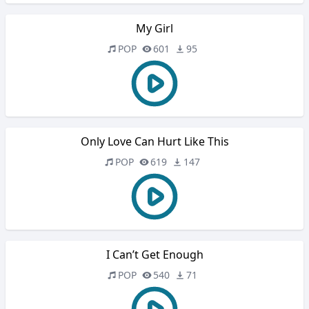
My Girl
POP
601
95
Only Love Can Hurt Like This
POP
619
147
I Can’t Get Enough
POP
540
71