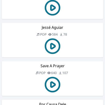
Jessé Aguiar
POP
584
78
Save A Prayer
POP
640
107
Por Causa Dele