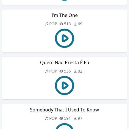
I’m The One
POP
513
69
Quem Não Presta É Eu
POP
536
82
Somebody That I Used To Know
POP
591
97