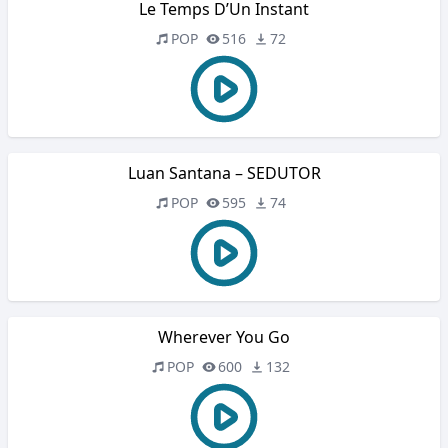
Le Temps D’Un Instant
POP
516
72
Luan Santana – SEDUTOR
POP
595
74
Wherever You Go
POP
600
132