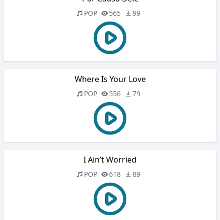
POP
565
99
Where Is Your Love
POP
556
79
I Ain’t Worried
POP
618
89