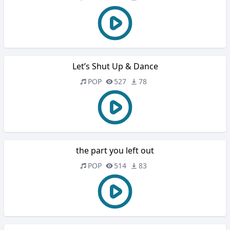
Let’s Shut Up & Dance
POP
527
78
the part you left out
POP
514
83