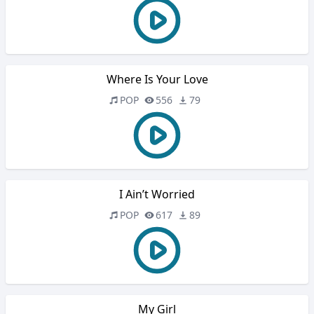
Where Is Your Love
POP
556
79
I Ain’t Worried
POP
617
89
My Girl