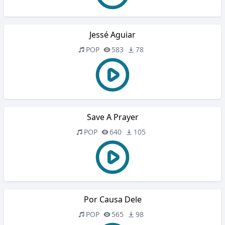
Jessé Aguiar
POP
583
78
Save A Prayer
POP
640
105
Por Causa Dele
POP
565
98