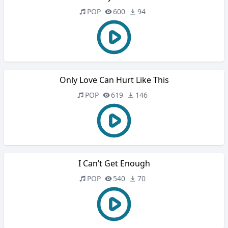
POP
600
94
Only Love Can Hurt Like This
POP
619
146
I Can’t Get Enough
POP
540
70