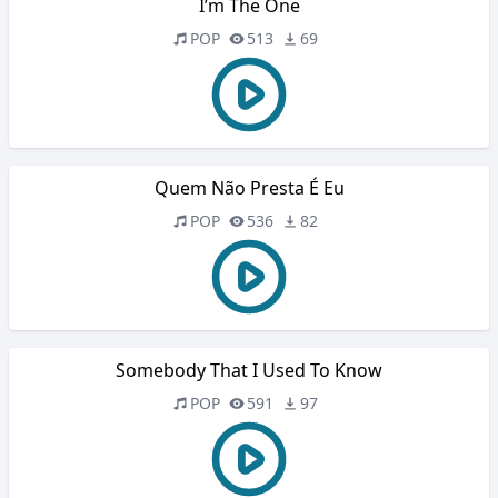
I’m The One
POP
513
69
Quem Não Presta É Eu
POP
536
82
Somebody That I Used To Know
POP
591
97