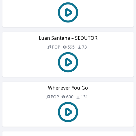
Luan Santana – SEDUTOR
POP
595
73
Wherever You Go
POP
600
131