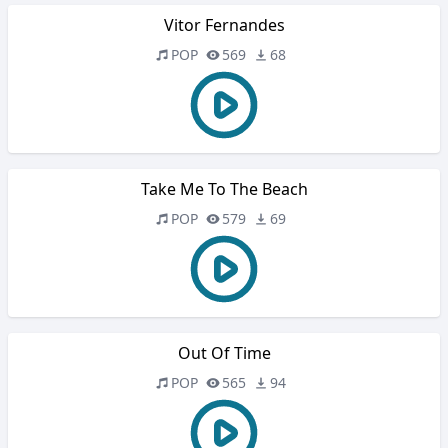
Vitor Fernandes
POP
569
68
Take Me To The Beach
POP
579
69
Out Of Time
POP
565
94