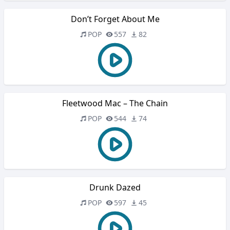
Don’t Forget About Me
POP
557
82
Fleetwood Mac – The Chain
POP
544
74
Drunk Dazed
POP
597
45