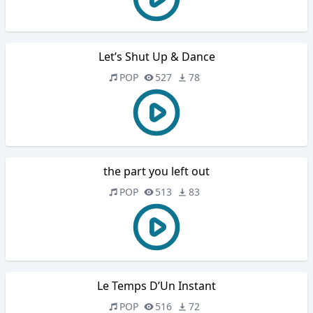
Let’s Shut Up & Dance
POP
527
78
the part you left out
POP
513
83
Le Temps D’Un Instant
POP
516
72