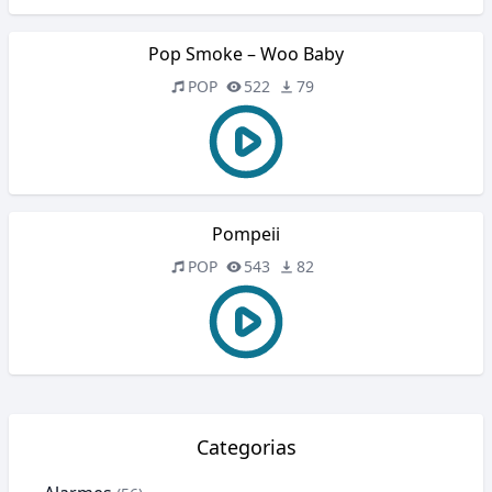
Pop Smoke – Woo Baby
POP
522
79
Pompeii
POP
543
82
Categorias