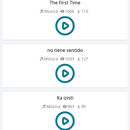
The First Time
Música
1006
110
no tiene sentido
Música
1033
127
Ka izisti
Música
963
90