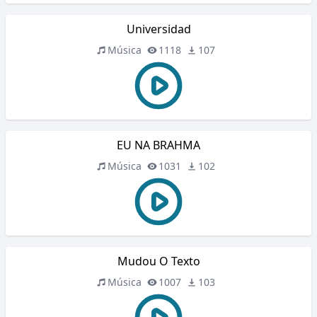
Universidad
Música
1118
107
EU NA BRAHMA
Música
1031
102
Mudou O Texto
Música
1007
103