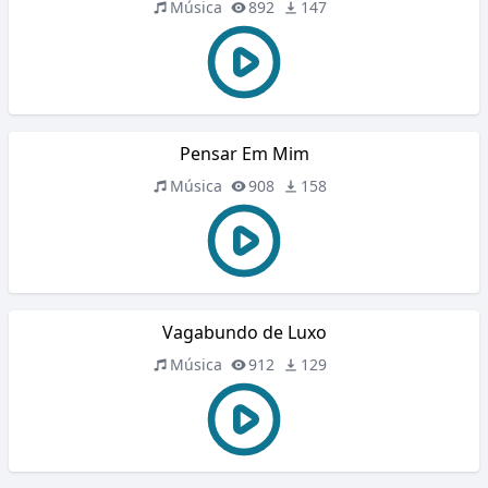
Música
892
147
Pensar Em Mim
Música
908
158
Vagabundo de Luxo
Música
912
129