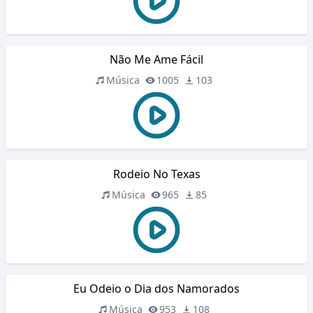
Não Me Ame Fácil
Música
1005
103
Rodeio No Texas
Música
965
85
Eu Odeio o Dia dos Namorados
Música
953
108