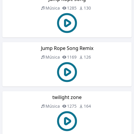
Música
1285
130
Jump Rope Song Remix
Música
1169
126
twilight zone
Música
1275
164