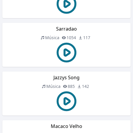
Sarradao
Música
1054
117
Jazzys Song
Música
885
142
Macaco Velho