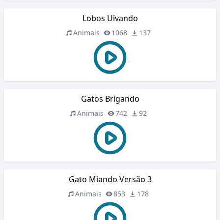
Lobos Uivando
Animais
1068
137
Gatos Brigando
Animais
742
92
Gato Miando Versão 3
Animais
853
178