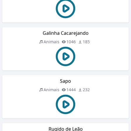
Galinha Cacarejando
Animais
1046
185
Sapo
Animais
1444
232
Rugido de Leão