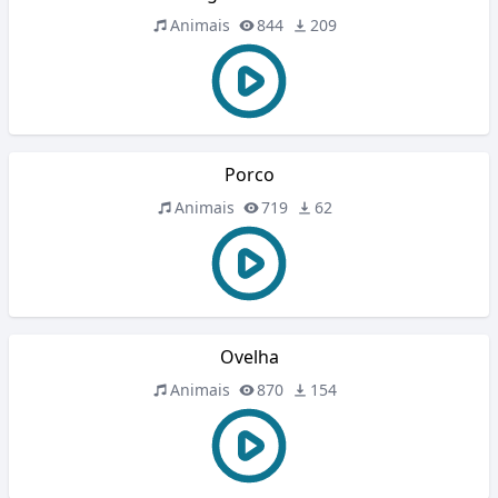
Animais
844
209
Porco
Animais
719
62
Ovelha
Animais
870
154