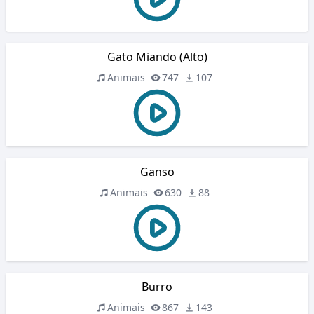
Gato Miando (Alto)
Animais
747
107
Ganso
Animais
630
88
Burro
Animais
867
143