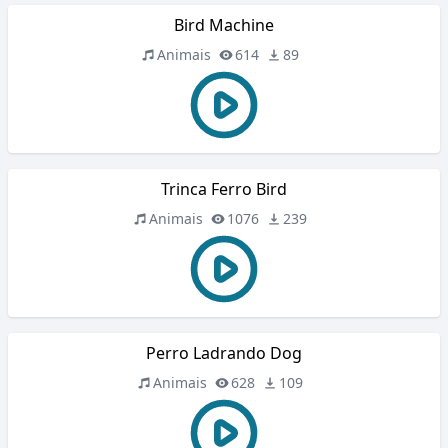
Bird Machine
Animais
614
89
Trinca Ferro Bird
Animais
1076
239
Perro Ladrando Dog
Animais
628
109