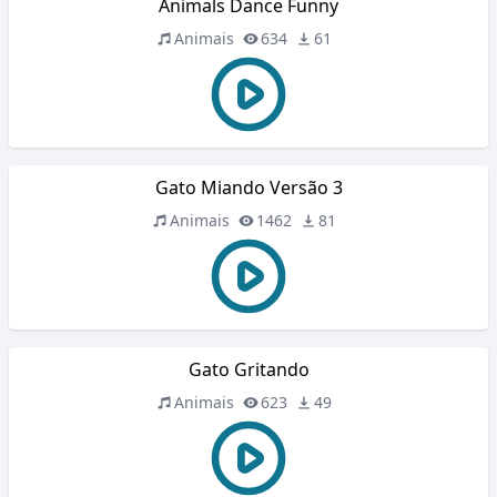
Animals Dance Funny
Animais
634
61
Gato Miando Versão 3
Animais
1462
81
Gato Gritando
Animais
623
49