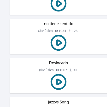
no tiene sentido
Música
1034
128
Deslocado
Música
1007
90
Jazzys Song