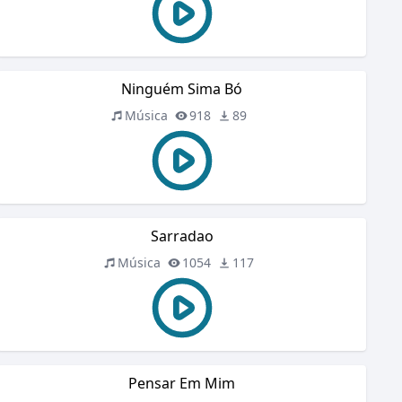
Ninguém Sima Bó
Música
918
89
Sarradao
Música
1054
117
Pensar Em Mim