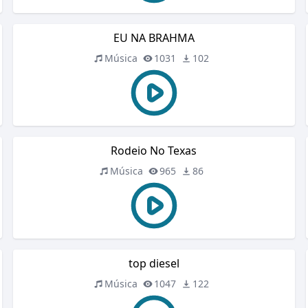
EU NA BRAHMA
Música
1031
102
Rodeio No Texas
Música
965
86
top diesel
Música
1047
122