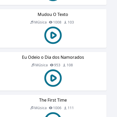
Mudou O Texto
Música
1008
103
Eu Odeio o Dia dos Namorados
Música
953
108
The First Time
Música
1006
111