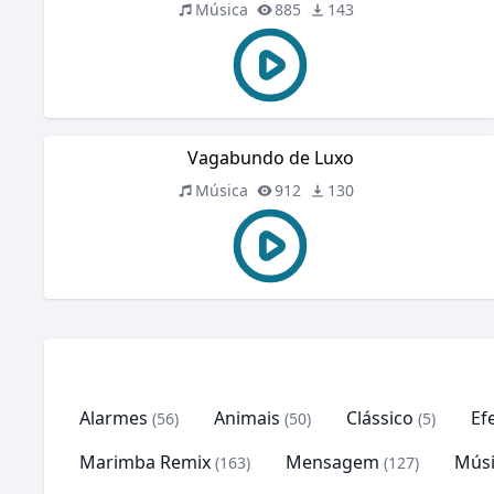
Música
885
143
Vagabundo de Luxo
Música
912
130
Alarmes
Animais
Clássico
Ef
(56)
(50)
(5)
Marimba Remix
Mensagem
Músi
(163)
(127)