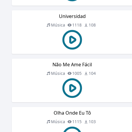
Universidad
Música
1118
108
Não Me Ame Fácil
Música
1005
104
Olha Onde Eu Tô
Música
1115
103