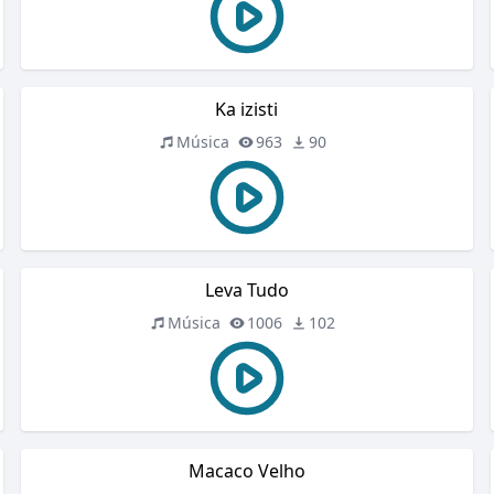
Ka izisti
Música
963
90
Leva Tudo
Música
1006
102
Macaco Velho