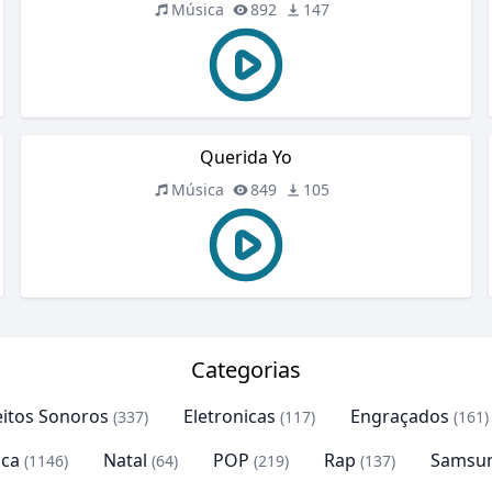
Música
892
147
Querida Yo
Música
849
105
Categorias
eitos Sonoros
Eletronicas
Engraçados
(337)
(117)
(161)
ca
Natal
POP
Rap
Samsu
(1146)
(64)
(219)
(137)