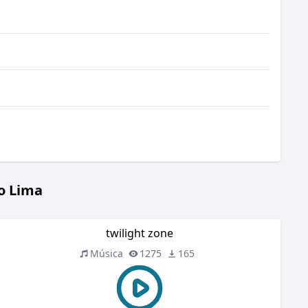
o Lima
twilight zone
Música
1275
165