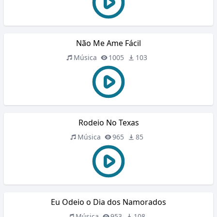
Não Me Ame Fácil
Música
1005
103
Rodeio No Texas
Música
965
85
Eu Odeio o Dia dos Namorados
Música
953
108