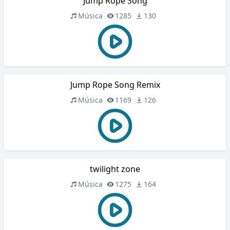
Jump Rope Song
Música
1285
130
Jump Rope Song Remix
Música
1169
126
twilight zone
Música
1275
164