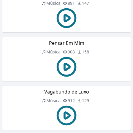
Música
891
147
Pensar Em Mim
Música
908
158
Vagabundo de Luxo
Música
912
129