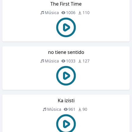
The First Time
Música
1006
110
no tiene sentido
Música
1033
127
Ka izisti
Música
961
90