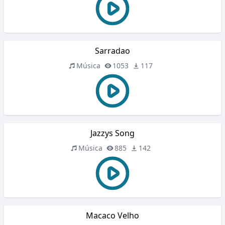
Sarradao
Música
1053
117
Jazzys Song
Música
885
142
Macaco Velho