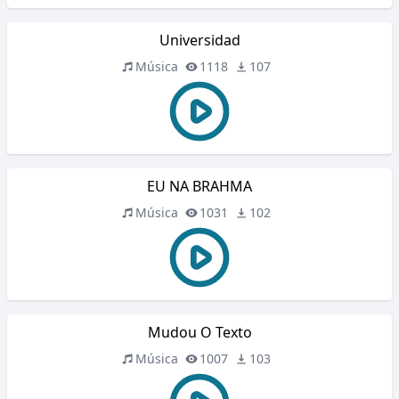
Universidad
Música
1118
107
EU NA BRAHMA
Música
1031
102
Mudou O Texto
Música
1007
103