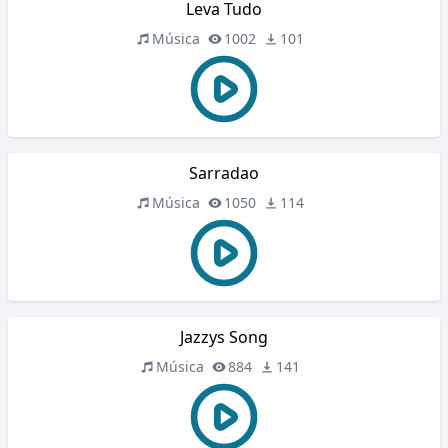
Leva Tudo
Música
1002
101
Sarradao
Música
1050
114
Jazzys Song
Música
884
141