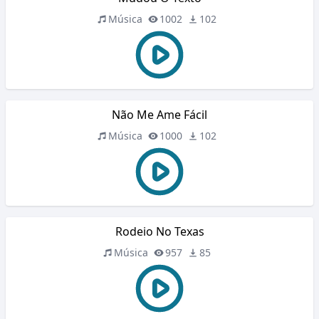
Música
1002
102
Não Me Ame Fácil
Música
1000
102
Rodeio No Texas
Música
957
85