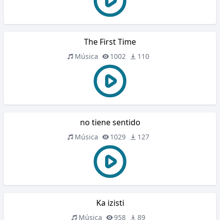
The First Time
Música
1002
110
no tiene sentido
Música
1029
127
Ka izisti
Música
958
89