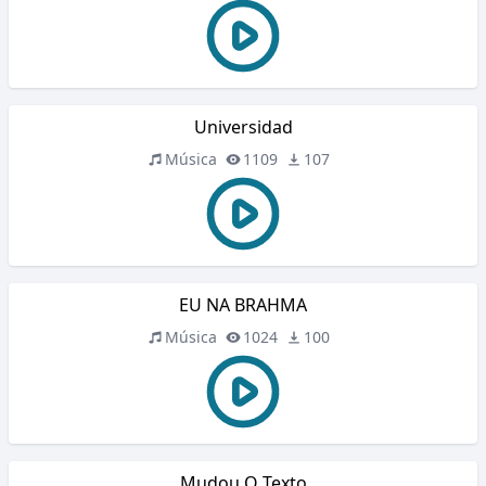
Universidad
Música
1109
107
EU NA BRAHMA
Música
1024
100
Mudou O Texto