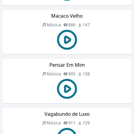
Macaco Velho
Música
886
147
Pensar Em Mim
Música
905
158
Vagabundo de Luxo
Música
911
129