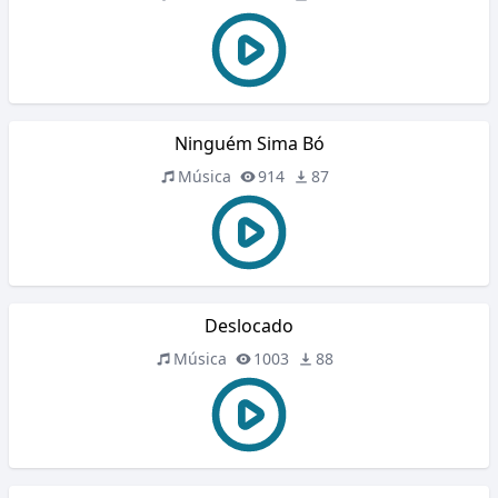
Ninguém Sima Bó
Música
914
87
Deslocado
Música
1003
88