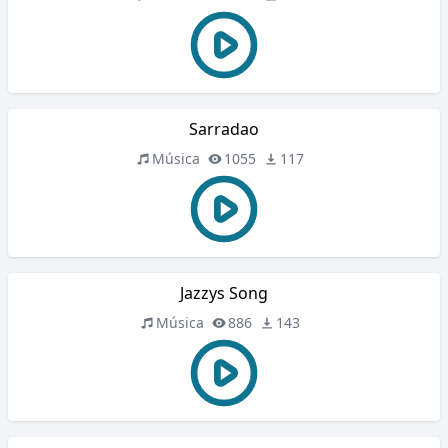
Sarradao
Música
1055
117
Jazzys Song
Música
886
143