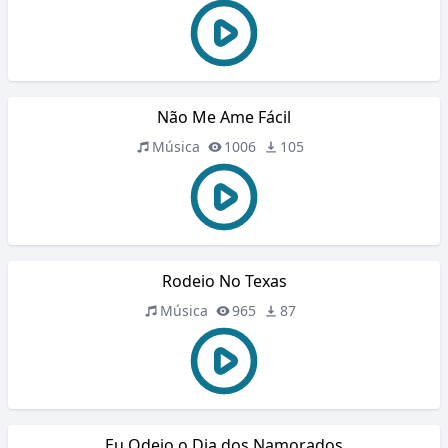
Não Me Ame Fácil
Música
1006
105
Rodeio No Texas
Música
965
87
Eu Odeio o Dia dos Namorados