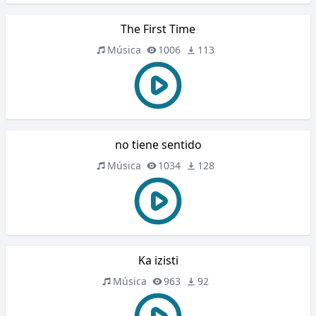
The First Time
Música
1006
113
no tiene sentido
Música
1034
128
Ka izisti
Música
963
92