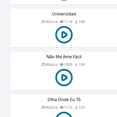
Universidad
Música
1118
108
Não Me Ame Fácil
Música
1005
104
Olha Onde Eu Tô
Música
1115
103