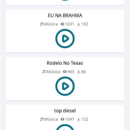
EU NA BRAHMA
Música
1031
102
Rodeio No Texas
Música
965
86
top diesel
Música
1047
122