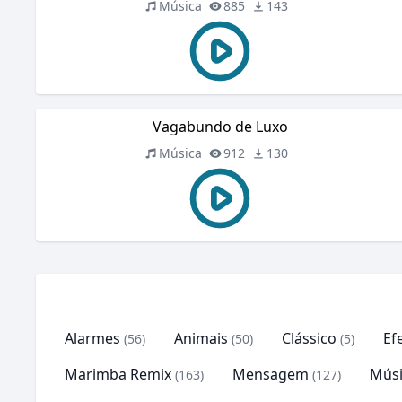
Música
885
143
Vagabundo de Luxo
Música
912
130
Alarmes
Animais
Clássico
Ef
(56)
(50)
(5)
Marimba Remix
Mensagem
Músi
(163)
(127)