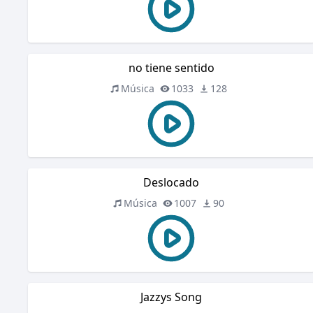
no tiene sentido
Música
1033
128
Deslocado
Música
1007
90
Jazzys Song