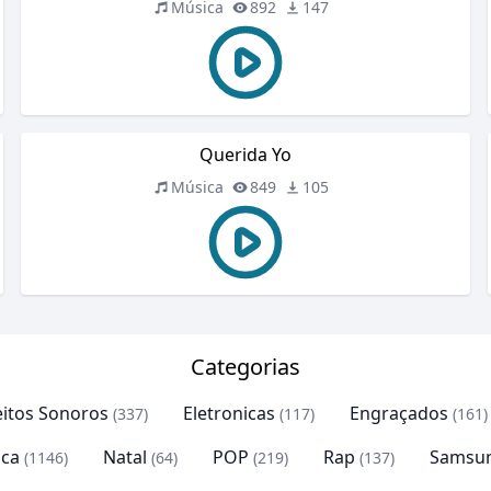
Música
892
147
Querida Yo
Música
849
105
Categorias
eitos Sonoros
Eletronicas
Engraçados
(337)
(117)
(161)
ca
Natal
POP
Rap
Samsu
(1146)
(64)
(219)
(137)