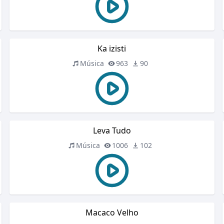
Ka izisti
Música
963
90
Leva Tudo
Música
1006
102
Macaco Velho