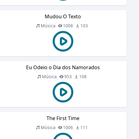
Mudou O Texto
Música
1008
103
Eu Odeio o Dia dos Namorados
Música
953
108
The First Time
Música
1006
111