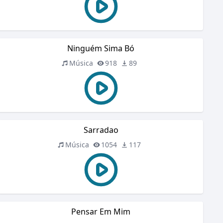
Ninguém Sima Bó
Música
918
89
Sarradao
Música
1054
117
Pensar Em Mim