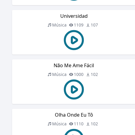
Universidad
Música
1109
107
Não Me Ame Fácil
Música
1000
102
Olha Onde Eu Tô
Música
1110
102