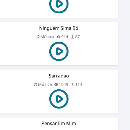
Ninguém Sima Bó
Música
914
87
Sarradao
Música
1049
114
Pensar Em Mim