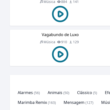
Música
884
141
Vagabundo de Luxo
Música
910
129
Alarmes
Animais
Clássico
Ef
(56)
(50)
(5)
Marimba Remix
Mensagem
Músi
(163)
(127)