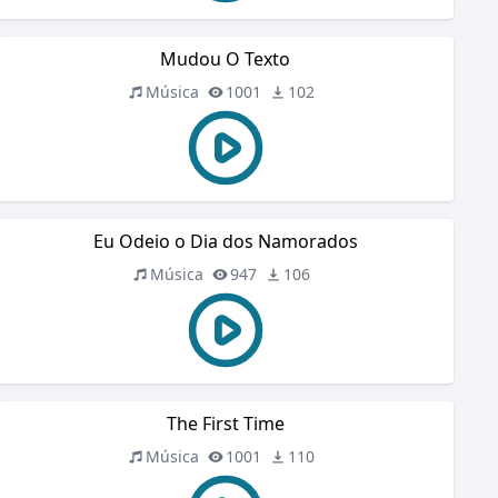
Mudou O Texto
Música
1001
102
Eu Odeio o Dia dos Namorados
Música
947
106
The First Time
Música
1001
110