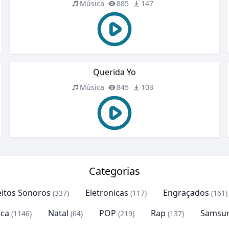
Música
885
147
Querida Yo
Música
845
103
Categorias
eitos Sonoros
Eletronicas
Engraçados
(337)
(117)
(161)
ca
Natal
POP
Rap
Samsu
(1146)
(64)
(219)
(137)