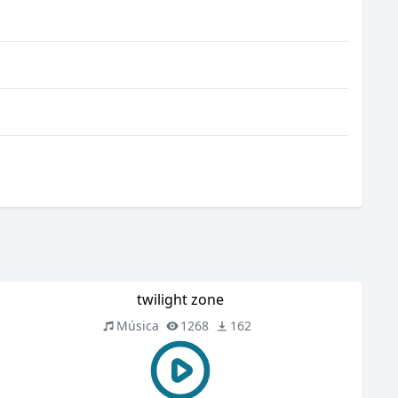
twilight zone
Música
1268
162