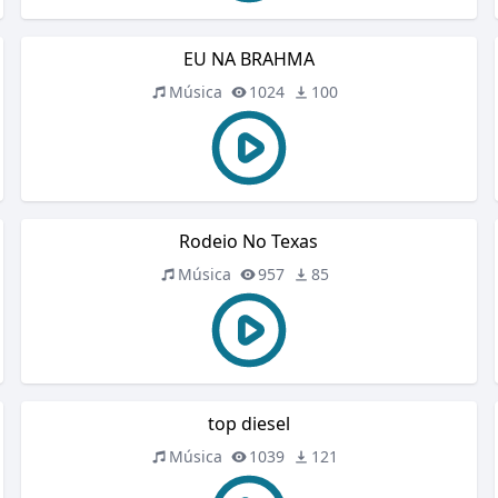
EU NA BRAHMA
Música
1024
100
Rodeio No Texas
Música
957
85
top diesel
Música
1039
121