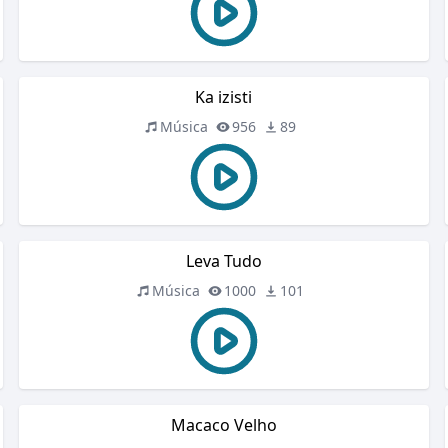
Ka izisti
Música
956
89
Leva Tudo
Música
1000
101
Macaco Velho