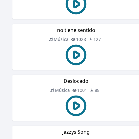
no tiene sentido
Música
1028
127
Deslocado
Música
1001
88
Jazzys Song